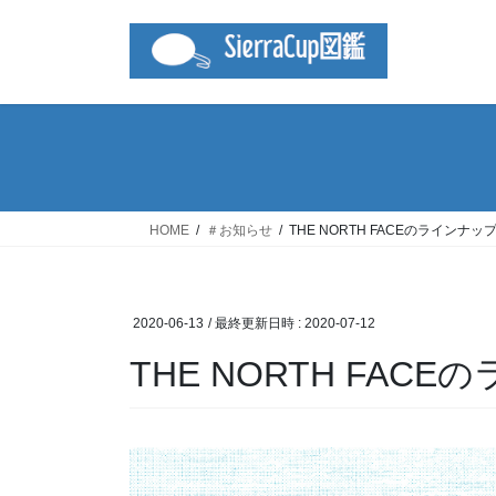
コ
ナ
ン
ビ
テ
ゲ
ン
ー
ツ
シ
へ
ョ
ス
ン
キ
に
ッ
移
HOME
＃お知らせ
THE NORTH FACEのラインナッ
プ
動
2020-06-13
/ 最終更新日時 :
2020-07-12
THE NORTH FAC