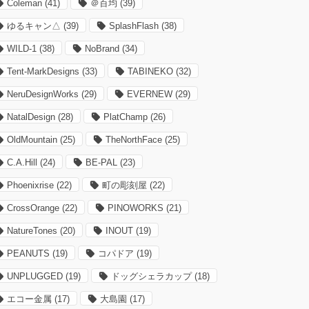
Coleman
(41)
＠百均
(39)
ゆるキャン△
(39)
SplashFlash
(38)
WILD-1
(38)
NoBrand
(34)
Tent-MarkDesigns
(33)
TABINEKO
(32)
NeruDesignWorks
(29)
EVERNEW
(29)
NatalDesign
(28)
PlatChamp
(26)
OldMountain
(25)
TheNorthFace
(25)
C.A.Hill
(24)
BE-PAL
(23)
Phoenixrise
(22)
町の彫刻屋
(22)
CrossOrange
(22)
PINOWORKS
(21)
NatureTones
(20)
INOUT
(19)
PEANUTS
(19)
コパドア
(19)
UNPLUGGED
(19)
ドッグシェラカップ
(18)
エコー金属
(17)
大島園
(17)