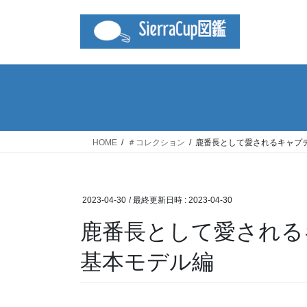
コ
ナ
ン
ビ
テ
ゲ
ン
ー
ツ
シ
へ
ョ
ス
ン
キ
に
ッ
移
HOME
＃コレクション
鹿番長として愛されるキャプ
プ
動
2023-04-30
/ 最終更新日時 :
2023-04-30
鹿番長として愛される
基本モデル編