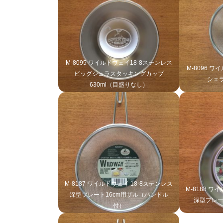
M-8095 ワイルドウェイ18-8ステンレス
M-8096 
ビッグシェラスタッキングカップ
シェ
630ml（目盛りなし）
M-8187 ワイルドウェイ 18-8ステンレス
M-8188 ワ
深型プレート16cm用ザル（ハンドル
深型プレー
付）