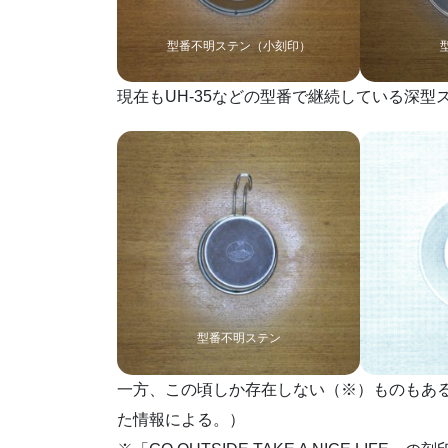
型番不明ステン（小刻印）
現在もUH-35などの型番で継続している深
型番不明ステン
一方、この頃しか存在しない（※）ものもあ
た情報による。）