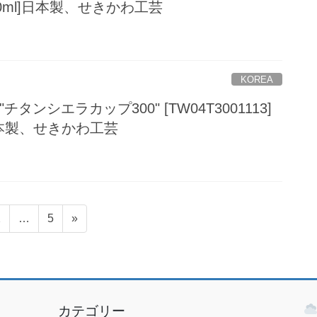
[420ml]日本製、せきかわ工芸
KOREA
 "チタンシエラカップ300" [TW04T3001113]
]日本製、せきかわ工芸
固
固
2
…
5
»
定
定
ペ
ペ
ー
ー
ジ
ジ
カテゴリー