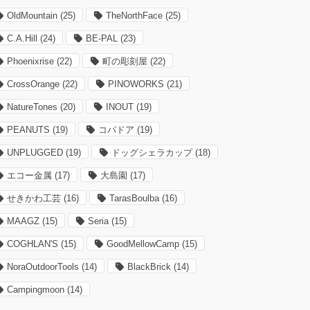
OldMountain
(25)
TheNorthFace
(25)
C.A.Hill
(24)
BE-PAL
(23)
Phoenixrise
(22)
町の彫刻屋
(22)
CrossOrange
(22)
PINOWORKS
(21)
NatureTones
(20)
INOUT
(19)
PEANUTS
(19)
コパドア
(19)
UNPLUGGED
(19)
ドッグシェラカップ
(18)
エコー金属
(17)
大島園
(17)
せきかわ工芸
(16)
TarasBoulba
(16)
MAAGZ
(15)
Seria
(15)
COGHLAN'S
(15)
GoodMellowCamp
(15)
NoraOutdoorTools
(14)
BlackBrick
(14)
Campingmoon
(14)