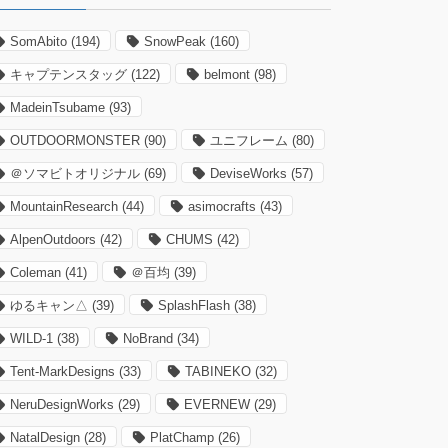
SomAbito
(194)
SnowPeak
(160)
キャプテンスタッグ
(122)
belmont
(98)
MadeinTsubame
(93)
OUTDOORMONSTER
(90)
ユニフレーム
(80)
＠ソマビトオリジナル
(69)
DeviseWorks
(57)
MountainResearch
(44)
asimocrafts
(43)
AlpenOutdoors
(42)
CHUMS
(42)
Coleman
(41)
＠百均
(39)
ゆるキャン△
(39)
SplashFlash
(38)
WILD-1
(38)
NoBrand
(34)
Tent-MarkDesigns
(33)
TABINEKO
(32)
NeruDesignWorks
(29)
EVERNEW
(29)
NatalDesign
(28)
PlatChamp
(26)