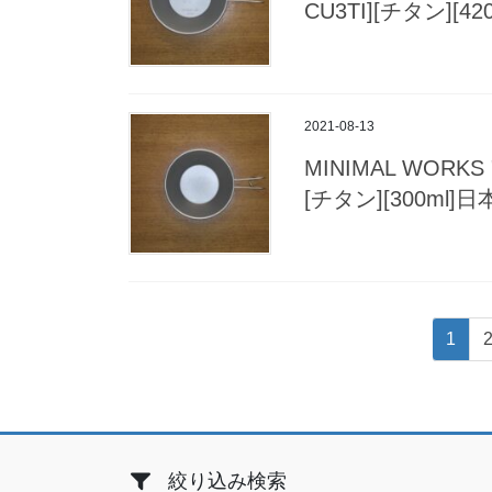
CU3TI][チタン]
2021-08-13
MINIMAL WORKS
[チタン][300ml
投
固
1
稿
定
ペ
の
ー
ペ
ジ
ー
絞り込み検索