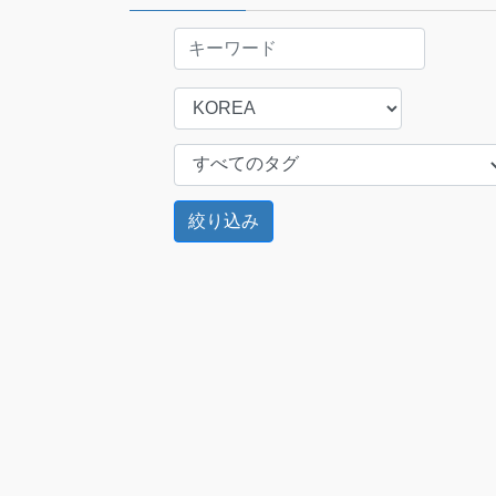
ジ
送
り