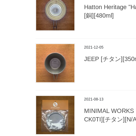
Hatton Heritage
[銅][480ml]
2021-12-05
JEEP [チタン][350m
2021-08-13
MINIMAL WORK
CK0TI][チタン][N