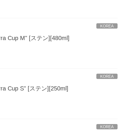
KOREA
erra Cup M" [ステン][480ml]
KOREA
erra Cup S" [ステン][250ml]
KOREA