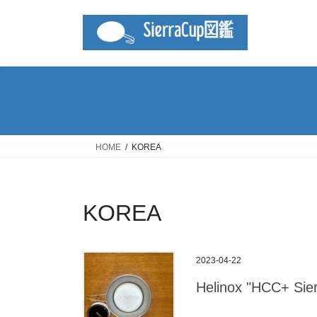
コ
ナ
ン
ビ
テ
ゲ
ン
ー
ツ
シ
へ
ョ
ス
ン
キ
に
ッ
移
HOME
KOREA
プ
動
KOREA
2023-04-22
Helinox "HCC+ Sie