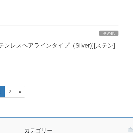
その他
" [ステンレスヘアラインタイプ（Silver)][ステン]
固
固
1
2
»
定
定
ペ
ペ
ー
ー
ジ
ジ
カテゴリー