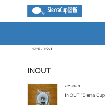
コ
ナ
ン
ビ
テ
ゲ
ン
ー
ツ
シ
へ
ョ
ス
ン
キ
に
ッ
移
HOME
INOUT
プ
動
INOUT
2023-06-03
INOUT "Sierra Cu