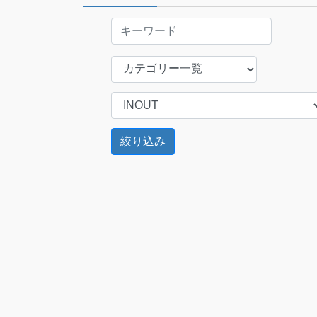
ジ
送
り