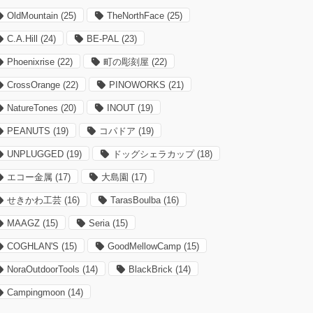
OldMountain
(25)
TheNorthFace
(25)
C.A.Hill
(24)
BE-PAL
(23)
Phoenixrise
(22)
町の彫刻屋
(22)
CrossOrange
(22)
PINOWORKS
(21)
NatureTones
(20)
INOUT
(19)
PEANUTS
(19)
コパドア
(19)
UNPLUGGED
(19)
ドッグシェラカップ
(18)
エコー金属
(17)
大島園
(17)
せきかわ工芸
(16)
TarasBoulba
(16)
MAAGZ
(15)
Seria
(15)
COGHLAN'S
(15)
GoodMellowCamp
(15)
NoraOutdoorTools
(14)
BlackBrick
(14)
Campingmoon
(14)