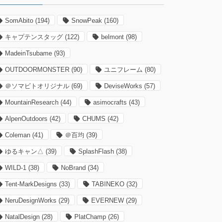
SomAbito
(194)
SnowPeak
(160)
キャプテンスタッグ
(122)
belmont
(98)
MadeinTsubame
(93)
OUTDOORMONSTER
(90)
ユニフレーム
(80)
＠ソマビトオリジナル
(69)
DeviseWorks
(57)
MountainResearch
(44)
asimocrafts
(43)
AlpenOutdoors
(42)
CHUMS
(42)
Coleman
(41)
＠百均
(39)
ゆるキャン△
(39)
SplashFlash
(38)
WILD-1
(38)
NoBrand
(34)
Tent-MarkDesigns
(33)
TABINEKO
(32)
NeruDesignWorks
(29)
EVERNEW
(29)
NatalDesign
(28)
PlatChamp
(26)