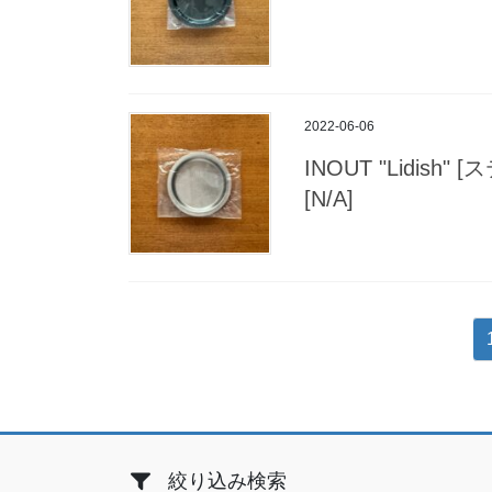
2022-06-06
INOUT "Lidish
[N/A]
投
稿
の
ペ
ー
絞り込み検索