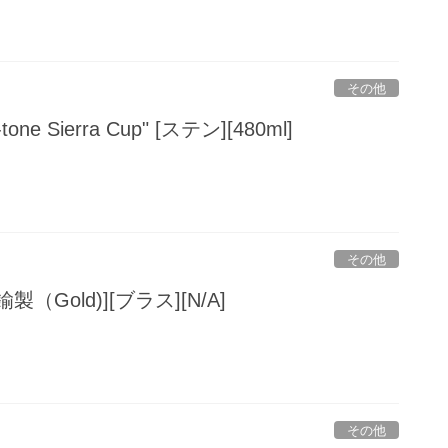
その他
-tone Sierra Cup" [ステン][480ml]
その他
[真鍮製（Gold)][ブラス][N/A]
その他