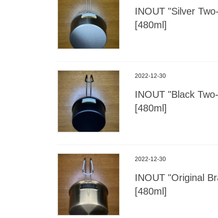
INOUT "Silver 
[480ml]
2022-12-30
INOUT "Black T
[480ml]
2022-12-30
INOUT "Origina
[480ml]