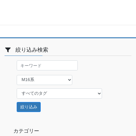
投
固
固
固
«
1
…
5
6
稿
定
定
定
ペ
ペ
ペ
の
ー
ー
ー
ペ
ジ
ジ
ジ
ー
絞り込み検索
ジ
送
り
カテゴリー