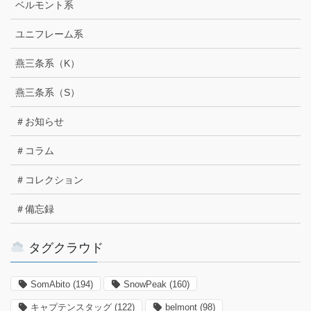
ベルモント系
ユニフレーム系
燕三条系（K）
燕三条系（S）
＃お知らせ
＃コラム
＃コレクション
＃備忘録
タグクラウド
SomAbito
(194)
SnowPeak
(160)
キャプテンスタッグ
(122)
belmont
(98)