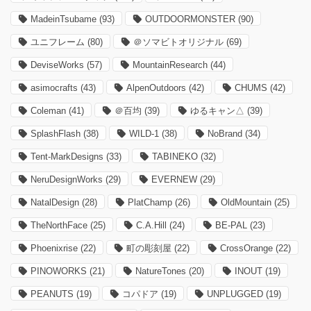
MadeinTsubame
(93)
OUTDOORMONSTER
(90)
ユニフレーム
(80)
＠ソマビトオリジナル
(69)
DeviseWorks
(57)
MountainResearch
(44)
asimocrafts
(43)
AlpenOutdoors
(42)
CHUMS
(42)
Coleman
(41)
＠百均
(39)
ゆるキャン△
(39)
SplashFlash
(38)
WILD-1
(38)
NoBrand
(34)
Tent-MarkDesigns
(33)
TABINEKO
(32)
NeruDesignWorks
(29)
EVERNEW
(29)
NatalDesign
(28)
PlatChamp
(26)
OldMountain
(25)
TheNorthFace
(25)
C.A.Hill
(24)
BE-PAL
(23)
Phoenixrise
(22)
町の彫刻屋
(22)
CrossOrange
(22)
PINOWORKS
(21)
NatureTones
(20)
INOUT
(19)
PEANUTS
(19)
コパドア
(19)
UNPLUGGED
(19)