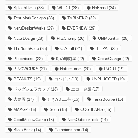
SplashFlash
(38)
WILD-1
(38)
NoBrand
(34)
Tent-MarkDesigns
(33)
TABINEKO
(32)
NeruDesignWorks
(29)
EVERNEW
(29)
NatalDesign
(28)
PlatChamp
(26)
OldMountain
(25)
TheNorthFace
(25)
C.A.Hill
(24)
BE-PAL
(23)
Phoenixrise
(22)
町の彫刻屋
(22)
CrossOrange
(22)
PINOWORKS
(21)
NatureTones
(20)
INOUT
(19)
PEANUTS
(19)
コパドア
(19)
UNPLUGGED
(19)
ドッグシェラカップ
(18)
エコー金属
(17)
大島園
(17)
せきかわ工芸
(16)
TarasBoulba
(16)
MAAGZ
(15)
Seria
(15)
COGHLAN'S
(15)
GoodMellowCamp
(15)
NoraOutdoorTools
(14)
BlackBrick
(14)
Campingmoon
(14)