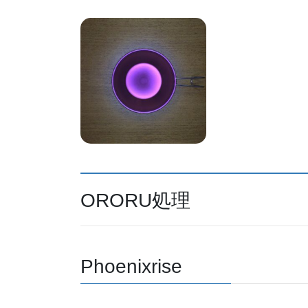
ORORU処理
Phoenixrise