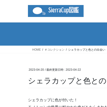
コ
ナ
ン
ビ
テ
ゲ
ン
ー
ツ
シ
へ
ョ
ス
ン
キ
に
ッ
移
HOME
＃コレクション
シェラカップと色との出会い
プ
動
2023-04-20
/ 最終更新日時 :
2023-04-22
シェラカップと色との
シェラカップに色が付いた！