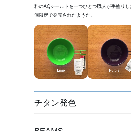
料のAQシールドを一つひとつ職人が手塗りした
個限定で発売されたようだ。
Lime
Purple
チタン発色
BEAMS