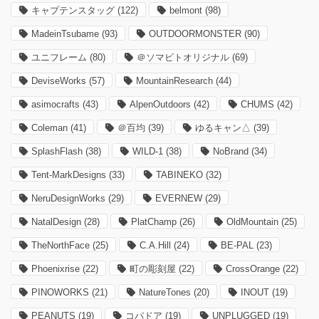
キャプテンスタッグ
(122)
belmont
(98)
MadeinTsubame
(93)
OUTDOORMONSTER
(90)
ユニフレーム
(80)
＠ソマビトオリジナル
(69)
DeviseWorks
(57)
MountainResearch
(44)
asimocrafts
(43)
AlpenOutdoors
(42)
CHUMS
(42)
Coleman
(41)
＠百均
(39)
ゆるキャン△
(39)
SplashFlash
(38)
WILD-1
(38)
NoBrand
(34)
Tent-MarkDesigns
(33)
TABINEKO
(32)
NeruDesignWorks
(29)
EVERNEW
(29)
NatalDesign
(28)
PlatChamp
(26)
OldMountain
(25)
TheNorthFace
(25)
C.A.Hill
(24)
BE-PAL
(23)
Phoenixrise
(22)
町の彫刻屋
(22)
CrossOrange
(22)
PINOWORKS
(21)
NatureTones
(20)
INOUT
(19)
PEANUTS
(19)
コパドア
(19)
UNPLUGGED
(19)