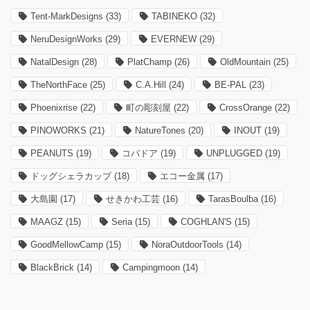
Tent-MarkDesigns
(33)
TABINEKO
(32)
NeruDesignWorks
(29)
EVERNEW
(29)
NatalDesign
(28)
PlatChamp
(26)
OldMountain
(25)
TheNorthFace
(25)
C.A.Hill
(24)
BE-PAL
(23)
Phoenixrise
(22)
町の彫刻屋
(22)
CrossOrange
(22)
PINOWORKS
(21)
NatureTones
(20)
INOUT
(19)
PEANUTS
(19)
コパドア
(19)
UNPLUGGED
(19)
ドッグシェラカップ
(18)
エコー金属
(17)
大島園
(17)
せきかわ工芸
(16)
TarasBoulba
(16)
MAAGZ
(15)
Seria
(15)
COGHLAN'S
(15)
GoodMellowCamp
(15)
NoraOutdoorTools
(14)
BlackBrick
(14)
Campingmoon
(14)