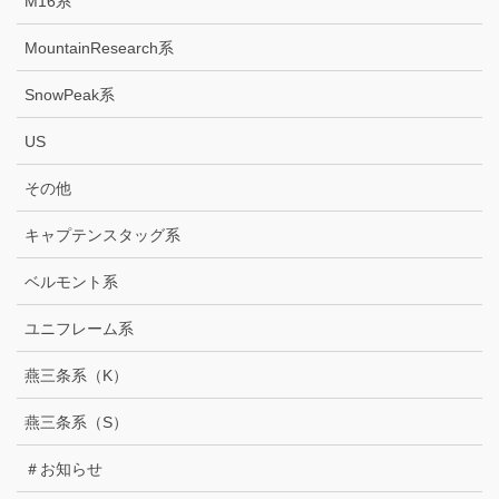
M16系
MountainResearch系
SnowPeak系
US
その他
キャプテンスタッグ系
ベルモント系
ユニフレーム系
燕三条系（K）
燕三条系（S）
＃お知らせ